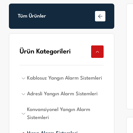
Tüm Ürünler
Ürün Kategorileri
Kablosuz Yangın Alarm Sistemleri
Adresli Yangın Alarm Sistemleri
Kablosuz Yangın Alarm Sistemleri
Konvansiyonel Yangın Alarm
Adresli Yangın Alarm Panelleri
Sistemleri
Adresli Yangın Alarm Dedektörleri
Adresli Yangın Alarm Butonları