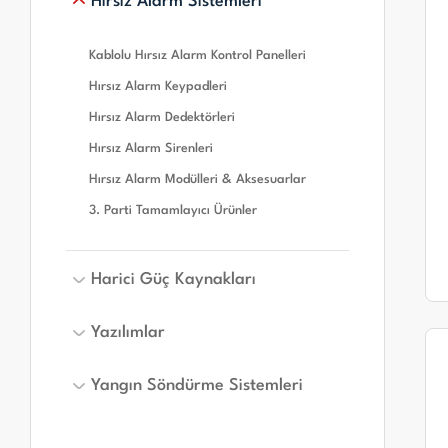
Hırsız Alarm Sistemleri
Konvansiyonel Yangın Alarm Panelleri
Adresli Yangın Alarm Giriş/Çıkış
Konvansiyonel Yangın Alarm Dedektörleri
Modülleri
Kablolu Hırsız Alarm Kontrol Panelleri
Konvansiyonel Yangın Alarm Butonları
Adresli Yangın Alarm Modülleri &
Hırsız Alarm Keypadleri
Aksesuarları
Konvansiyonel Yangın Alarm Modülleri &
Aksesuarları
Hırsız Alarm Dedektörleri
Adresli Yangın Alarm Sirenleri
Konvansiyonel Yangın Alarm Sirenleri
Hırsız Alarm Sirenleri
3. Parti Tamamlayıcı Ürünler
Hırsız Alarm Modülleri & Aksesuarlar
3. Parti Tamamlayıcı Ürünler
Harici Güç Kaynakları
Yazılımlar
Harici Güç Kaynakları
Yangın Söndürme Sistemleri
Yazılımlar
Yangın Söndürme Sistemleri