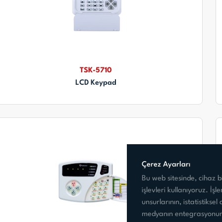
TSK-5710
LCD Keypad
Çerez Ayarları
Bu web sitesinde, cihaz bil
işlevleri kullanıyoruz. İş
unsurlarının, istatistiksel
medyanın entegrasyonunu