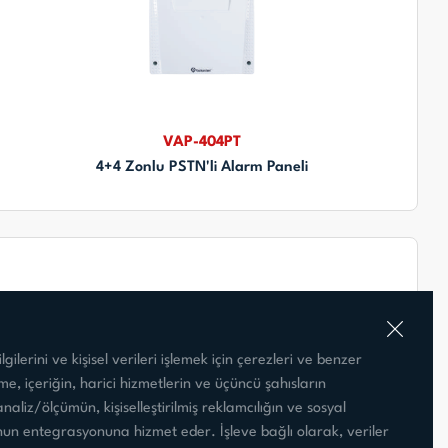
VAP-404PT
4+4 Zonlu PSTN'li Alarm Paneli
gilerini ve kişisel verileri işlemek için çerezleri ve benzer
leme, içeriğin, harici hizmetlerin ve üçüncü şahısların
 analiz/ölçümün, kişiselleştirilmiş reklamcılığın ve sosyal
n entegrasyonuna hizmet eder. İşleve bağlı olarak, veriler