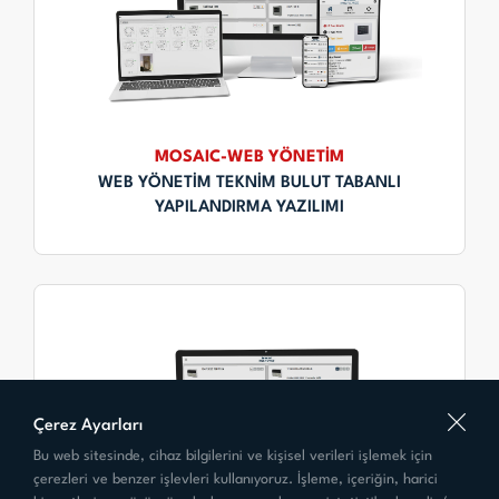
MOSAIC-WEB YÖNETİM
WEB YÖNETİM TEKNİM BULUT TABANLI
YAPILANDIRMA YAZILIMI
Çerez Ayarları
Bu web sitesinde, cihaz bilgilerini ve kişisel verileri işlemek için
çerezleri ve benzer işlevleri kullanıyoruz. İşleme, içeriğin, harici