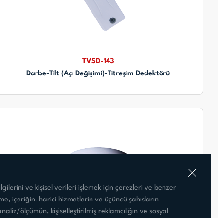
TVSD-143
Darbe-Tilt (Açı Değişimi)-Titreşim Dedektörü
gilerini ve kişisel verileri işlemek için çerezleri ve benzer
leme, içeriğin, harici hizmetlerin ve üçüncü şahısların
 analiz/ölçümün, kişiselleştirilmiş reklamcılığın ve sosyal