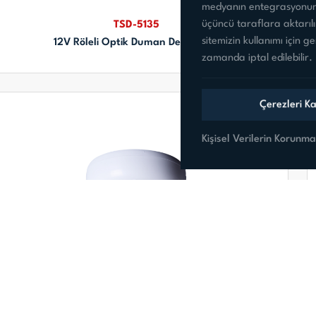
medyanın entegrasyonunu
üçüncü taraflara aktarılı
TSD-5135
sitemizin kullanımı için g
12V Röleli Optik Duman Dedektörü
zamanda iptal edilebilir.
Çerezleri Ka
Kişisel Verilerin Korunma
TSD-5150
12V Röleli Optik Duman+Isı Dedektörü