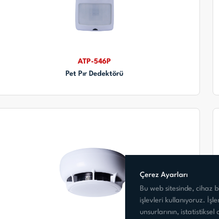
ATP-546P
Pet Pır Dedektörü
Çerez Ayarları
Bu web sitesinde, cihaz bil
işlevleri kullanıyoruz. İş
unsurlarının, istatistiksel