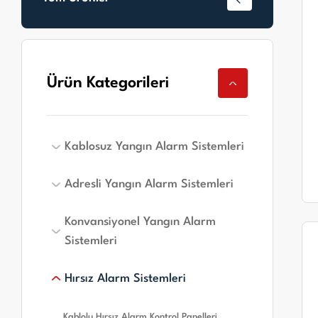
Ürün Kategorileri
Kablosuz Yangın Alarm Sistemleri
Adresli Yangın Alarm Sistemleri
Kablosuz Yangın Alarm Sistemleri
Konvansiyonel Yangın Alarm
Adresli Yangın Alarm Panelleri
Sistemleri
Adresli Yangın Alarm Dedektörleri
Adresli Yangın Alarm Butonları
Hırsız Alarm Sistemleri
Konvansiyonel Yangın Alarm Panelleri
Adresli Yangın Alarm Giriş/Çıkış
Konvansiyonel Yangın Alarm Dedektörleri
Modülleri
Kablolu Hırsız Alarm Kontrol Panelleri