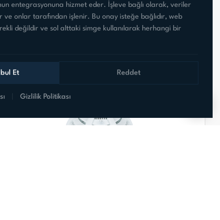
n entegrasyonuna hizmet eder. İşleve bağlı olarak, veriler
r ve onlar tarafından işlenir. Bu onay isteğe bağlıdır, web
TSD-5125
erekli değildir ve sol alttaki simge kullanılarak herhangi bir
12V Röleli Isı Dedektörü
bul Et
Reddet
sı
|
Gizlilik Politikası
TSD-701 NC
Doğal Gaz Dedektörü NC Çıkış