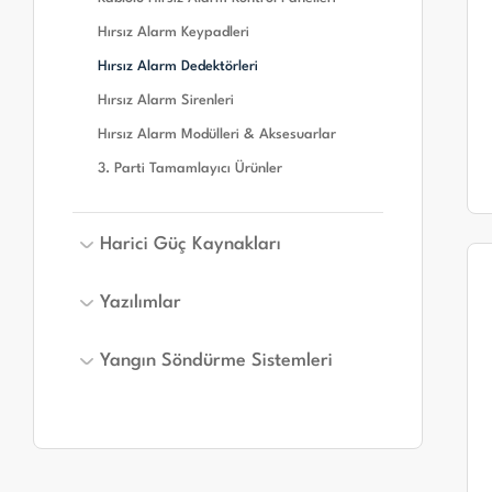
Konvansiyonel Yangın Alarm Butonları
Adresli Yangın Alarm Modülleri &
Hırsız Alarm Keypadleri
Aksesuarları
Konvansiyonel Yangın Alarm Modülleri &
Aksesuarları
Hırsız Alarm Dedektörleri
Adresli Yangın Alarm Sirenleri
Konvansiyonel Yangın Alarm Sirenleri
Hırsız Alarm Sirenleri
3. Parti Tamamlayıcı Ürünler
Hırsız Alarm Modülleri & Aksesuarlar
3. Parti Tamamlayıcı Ürünler
Harici Güç Kaynakları
Yazılımlar
Harici Güç Kaynakları
Yangın Söndürme Sistemleri
Yazılımlar
Yangın Söndürme Sistemleri