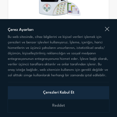
Çerez Ayarları
Bu web sitesinde, cihaz bilgilerini ve kişisel verileri işlemek için
VPC-108
çerezleri ve benzer işlevleri kullanıyoruz. İşleme, içeriğin, harici
Teknim VAP Serisi LED Keypad
hizmetlerin ve üçüncü şahısların unsurlarının, istatistiksel analiz/
ölçümün, kişiselleştirilmiş reklamcılığın ve sosyal medyanın
entegrasyonunun entegrasyonuna hizmet eder. İşleve bağlı olarak,
veriler üçüncü taraflara aktarılır ve onlar tarafından işlenir. Bu
onay isteğe bağlıdır, web sitemizin kullanımı için gerekli değildir ve
sol alttaki simge kullanılarak herhangi bir zamanda iptal edilebilir.
Çerezleri Kabul Et
Reddet