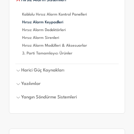
Hırsız Alarm Sistemleri
Konvansiyonel Yangın Alarm Panelleri
Adresli Yangın Alarm Butonları
Konvansiyonel Yangın Alarm Dedektörleri
Adresli Yangın Alarm Giriş/Çıkış Modülleri
Kablolu Hırsız Alarm Kontrol Panelleri
Konvansiyonel Yangın Alarm Butonları
Adresli Yangın Alarm Modülleri & Aksesuarları
Hırsız Alarm Keypadleri
Konvansiyonel Yangın Alarm Modülleri &
Adresli Yangın Alarm Sirenleri
Hırsız Alarm Dedektörleri
Aksesuarları
Hırsız Alarm Sirenleri
Konvansiyonel Yangın Alarm Sirenleri
Hırsız Alarm Modülleri & Aksesuarlar
3. Parti Tamamlayıcı Ürünler
3. Parti Tamamlayıcı Ürünler
Harici Güç Kaynakları
Yazılımlar
Harici Güç Kaynakları
Yangın Söndürme Sistemleri
Yazılımlar
Yangın Söndürme Sistemleri