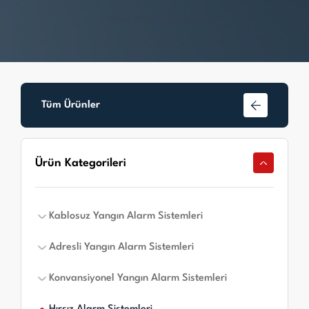
Hırsız Alarm Keypadleri
Tüm Ürünler
Ürün Kategorileri
Kablosuz Yangın Alarm Sistemleri
Adresli Yangın Alarm Sistemleri
Kablosuz Yangın Alarm Sistemleri
Konvansiyonel Yangın Alarm Sistemleri
Adresli Yangın Alarm Panelleri
Adresli Yangın Alarm Dedektörleri