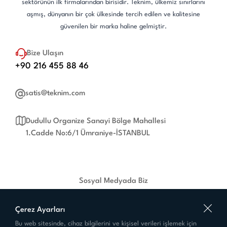
sektörünün ilk firmalarından birisidir. Teknim, ülkemiz sınırlarını
aşmış, dünyanın bir çok ülkesinde tercih edilen ve kalitesine
güvenilen bir marka haline gelmiştir.
Bize Ulaşın
+90 216 455 88 46
satis@teknim.com
Dudullu Organize Sanayi Bölge Mahallesi
1.Cadde No:6/1 Ümraniye-İSTANBUL
Sosyal Medyada Biz
Çerez Ayarları
Bu web sitesinde, cihaz bilgilerini ve kişisel verileri işlemek için