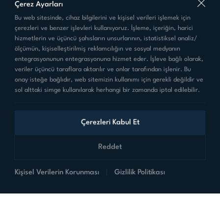
Çerez Ayarları
Bize Ulaşın
Bu web sitesinde, cihaz bilgilerini ve kişisel verileri işlemek için
+90 216 455 88 46
çerezleri ve benzer işlevleri kullanıyoruz. İşleme, içeriğin, harici
hizmetlerin ve üçüncü şahısların unsurlarının, istatistiksel analiz/
ölçümün, kişiselleştirilmiş reklamcılığın ve sosyal medyanın
satis@teknim.com
entegrasyonunun entegrasyonuna hizmet eder. İşleve bağlı olarak,
veriler üçüncü taraflara aktarılır ve onlar tarafından işlenir. Bu
Dudullu Organize Sanayi Bölge Mahallesi
onay isteğe bağlıdır, web sitemizin kullanımı için gerekli değildir ve
1.Cadde No:6/1 Ümraniye-İSTANBUL
sol alttaki simge kullanılarak herhangi bir zamanda iptal edilebilir.
Çerezleri Kabul Et
Sosyal Medyada Biz
Reddet
Kişisel Verilerin Korunması
|
Gizlilik Politikası
Ürünlerimiz
Kurumsal