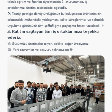
teknik eğitim ve fabrika ziyaretimizin 3. oturumunda, iş
ortaklarımızı üretim tesisimizde ağırladık.
🛠️ Teoriyi pratiğe dönüştürdüğümüz bu buluşmada; ürünlerimizin
arkasındaki mühendislik yaklaşımını, kalite süreçlerimizi ve sahadaki
uygulama gücümüzü tüm şeffaflığıyla paylaşma fırsatı yakaladık. ✨
🙏 𝗞𝗮𝘁ı𝗹ı𝗺 𝘀𝗮𝗴̆𝗹𝗮𝘆𝗮𝗻 𝘁ü𝗺 𝗶𝘀̧ 𝗼𝗿𝘁𝗮𝗸𝗹𝗮𝗿ı𝗺ı𝘇𝗮 𝘁𝗲𝘀̧𝗲𝗸𝗸ü𝗿
𝗲𝗱𝗲𝗿𝗶𝘇.
🚀 Gücümüzü üretimden alıyor, birlikte değer üretiyoruz.
📅
Yeni oturumlar ve başvuru
teknim.com
🌐