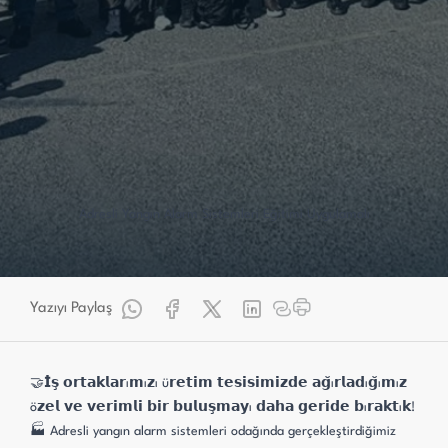
Adresli Yangın Alarm Sistemleri Eğitimi Uygulamalı
Yazıyı Paylaş
🤝𝗜̇𝘀̧ 𝗼𝗿𝘁𝗮𝗸𝗹𝗮𝗿ı𝗺ı𝘇ı ü𝗿𝗲𝘁𝗶𝗺 𝘁𝗲𝘀𝗶𝘀𝗶𝗺𝗶𝘇𝗱𝗲 𝗮𝗴̆ı𝗿𝗹𝗮𝗱ı𝗴̆ı𝗺ı𝘇
ö𝘇𝗲𝗹 𝘃𝗲 𝘃𝗲𝗿𝗶𝗺𝗹𝗶 𝗯𝗶𝗿 𝗯𝘂𝗹𝘂𝘀̧𝗺𝗮𝘆ı 𝗱𝗮𝗵𝗮 𝗴𝗲𝗿𝗶𝗱𝗲 𝗯ı𝗿𝗮𝗸𝘁ı𝗸!
🏭 Adresli yangın alarm sistemleri odağında gerçekleştirdiğimiz